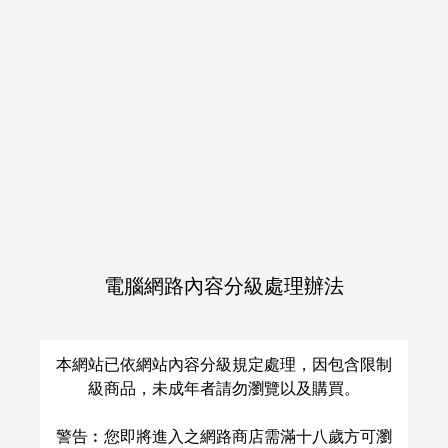
電腦網路內容分級處理辦法
Peace Out,Tomorrow.
本網站已依網站內容分級規定處理，因包含限制
級商品，未成年者請勿瀏覽以及購買。
悠長な
/
鯨木
NT$ 250
警告︰您即將進入之網路商店需滿十八歲方可瀏
ひゃくえむ。
小宮×トガシ
小宮