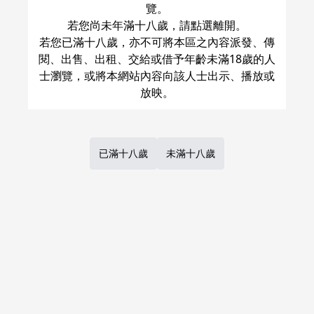
覽。
トガシ
若您尚未年滿十八歲，請點選離開。
△
：
現貨商品
量少
若您已滿十八歲，亦不可將本區之內容派發、傳
閱、出售、出租、交給或借予年齡未滿18歲的人
加入購物車
士瀏覽，或將本網站內容向該人士出示、播放或
1
Previous
Next
Page
of
1
已滿十八歲
未滿十八歲
台灣虎之穴網路商店，目前提供代訂日本虎之穴