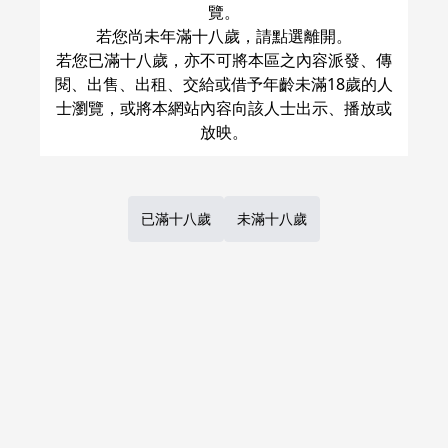
覽。
トガシ
寺川
トガシ
小宮
寺川
若您尚未年滿十八歲，請點選離開。
○
：
現貨商品
量足
○
：
現貨商品
量足
若您已滿十八歲，亦不可將本區之內容派發、傳
閱、出售、出租、交給或借予年齡未滿18歲的人
加入購物車
加入購物車
士瀏覽，或將本網站內容向該人士出示、播放或
1
Previous
Next
Page
of
1
已滿十八歲
未滿十八歲
台灣虎之穴網路商店，目前提供代訂日本虎之穴