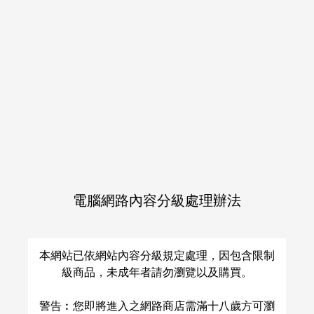
電腦網路內容分級處理辦法
宮トガとカバトガと寺トガ
しがらみバトンパス
本網站已依網站內容分級規定處理，因包含限制
のweb再録集03
級商品，未成年者請勿瀏覽以及購買。
へそてん
/
ユタカ
きゅぽ投げエリア
/
きゅぽ太郎
NT$ 300
NT$ 250
警告︰您即將進入之網路商店需滿十八歲方可瀏
ひゃくえむ。
寺川×トガシ
ひゃくえむ。
オールキャラ