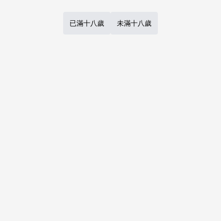
C.C.C. COLLECTION 106
CRAZY CLOVER CLUB
/
クロハぬえ
已滿十八歲
未滿十八歲
NT$ 350
18禁
Fate
セイバー
遠坂凛
間桐桜
○
：
現貨商品
量足
加入購物車
1
Previous
Next
Page
of
1