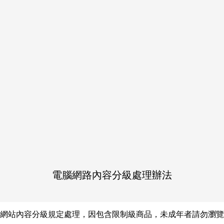
作品介紹
日本陸上決勝で初めて感じ
因をトガシにあると感じて
シは次の競技会に参加して
いのかと不安を覚える。
電腦網路內容分級處理辦法
網站內容分級規定處理，因包含限制級商品，未成年者請勿瀏覽