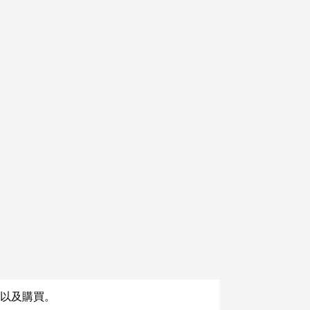
商品詳情
た高揚感・充足感に、小宮はその原
、接触しようと試みる。しかしトガ
おらず、小宮は二度と一緒に走れな
以及購買。