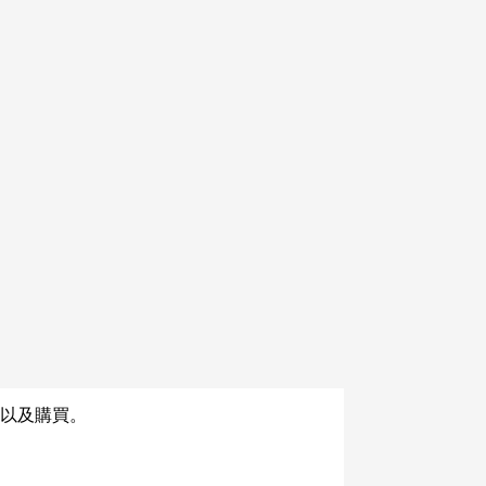
商品詳情
ました。ご理解の程よろしくお願い
以及購買。