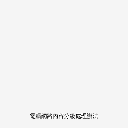
作品介紹
快降オンリーイベント「Black
本です。総勢9名のゲスト
小説ありの快降コフレ、ぜ
→https://www.pixiv.net/n
電腦網路內容分級處理辦法