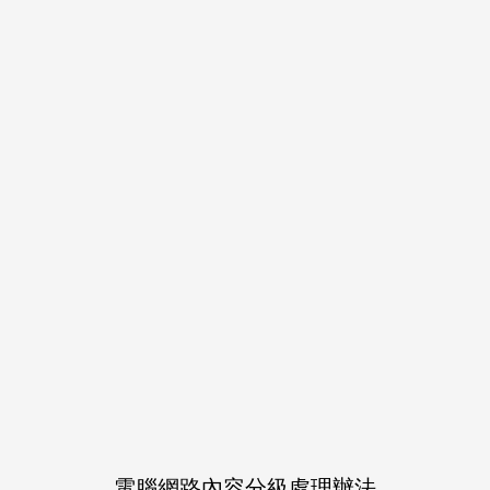
NT$ 804
量少
作品介紹
執筆者34名（漫画26名＋
ジー。詳細（告知X）@kori
話など、18利吉×25土井
電腦網路內容分級處理辦法