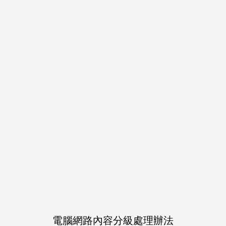
完售
商品詳情
作品介紹
メインの短編を２つとおまけのお話をひとつ詰め込
んだジェイフロ本です。
Share
LINE
Post
電腦網路內容分級處理辦法
關於運費和配送方法