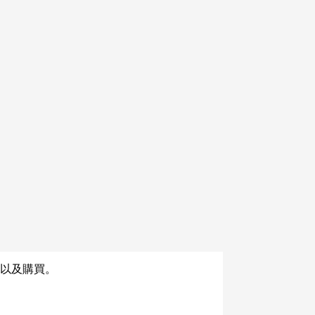
商品詳情
ラ学パロ4コマ本です。
以及購買。