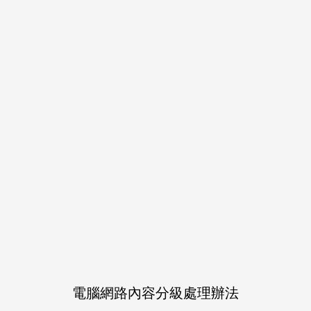
作品介紹
イグニハイド＋オクタヴィ
青っぽがBBQする描き下ろ
ンジでバイトする描き下ろしの
電腦網路內容分級處理辦法