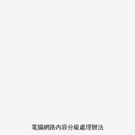
作品介紹
エースとデュースの提案で
オンボロ寮の掃除を手伝う
って恩を売りたいだけのは
を集める先輩たちにエース
電腦網路內容分級處理辦法