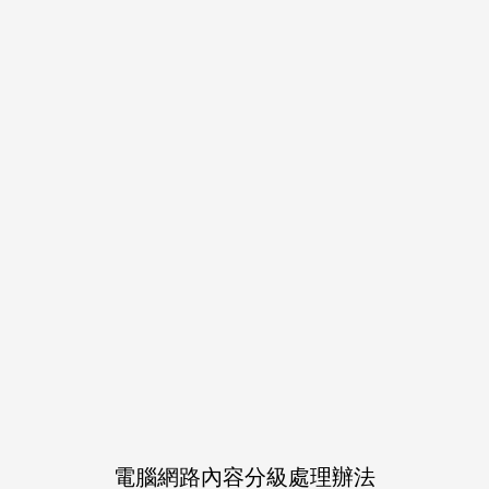
完售
商品詳情
作品介紹
返礼祭の翌日、レオに誘われ修学旅行を“やり直し”
に行く瀬名。フィレンツェへ渡る前の二人のお話で
す。
Share
LINE
Post
電腦網路內容分級處理辦法
關於運費和配送方法